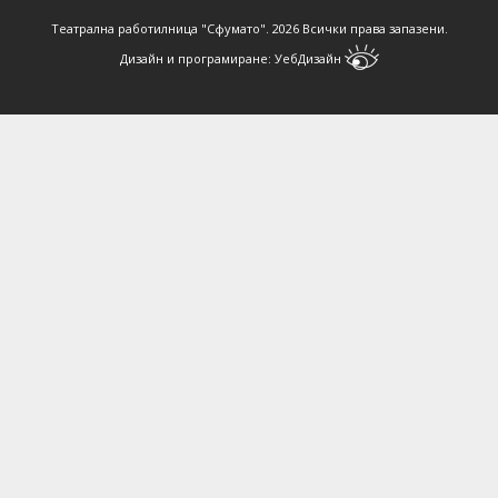
Театрална работилница "Сфумато".
2026 Всички права запазени.
Дизайн и програмиране:
УебДизайн