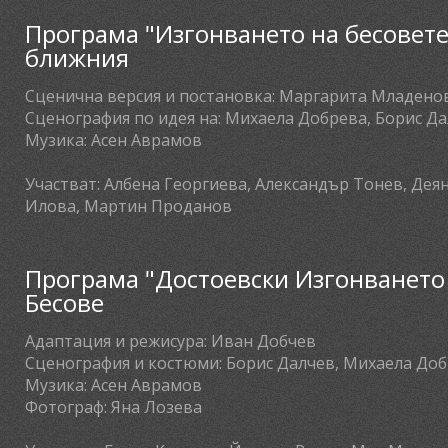
Програма "Изгонването на бесовете
ближния
Сценична версия и постановка:
Маргарита Младено
Сценография по идея на:
Михаела Добрева, Борис Д
Музика:
Асен Аврамов
Участват:
Албена Георгиева, Александър Тонев, Дея
Илова, Мартин Проданов
Програма "Достоевски Изгонването 
Бесове
Адаптация и режисура:
Иван Добчев
Сценография и костюми:
Борис Далчев, Михаела До
Музика:
Асен Аврамов
Фотограф:
Яна Лозева