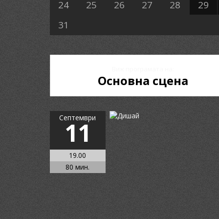
24
25
26
27
28
29
31
Виж програмата на:
Основна сцена
Септември
11
19.00
80 мин.