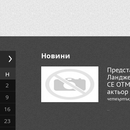
Новини
Предста
н
Ландже
СЕ ОТМ
2
актьор
9
четвъртък,
16
...
23