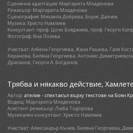
Сценична адаптация:
Маргарита Младенова
Режисьор:
Маргарита Младенова
Сценография:
Михаела Добрева, Борис Далчев
Музика:
Христо Намлиев
Консултант:
проф. Цочо Бояджиев, проф. Георги Кап
Фотограф:
Яна Лозева
Участват:
Албена Георгиева, Жана Рашева, Галя Кос
Керанова, Биляна Георгиева, Антонио Димитриевск
Драганов, Георги А. Богданов
Трябва и някакво действие, Хамлет
Автор:
ателие - спектакъл върху текстове на Боян К
Водещ:
Маргарита Младенова
Асистент режисьор:
Люба Тодорова
Музикален консултант:
Христо Намлиев
Участват:
Александър Кънев, Биляна Георгиева, Ди