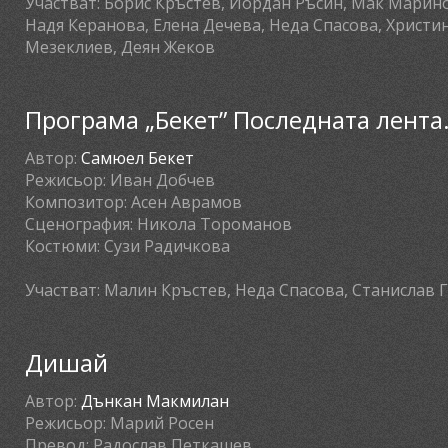
Участват:
Борис Кръстев, Йордан Ръсин, Мак Марино
Надя Керанова, Елена Дечева, Неда Спасова, Христ
Мезеклиев, Деян Жеков
Програма „Бекет” Последната лента.
Автор:
Самюел Бекет
Режисьор:
Иван Добчев
Композитор:
Асен Аврамов
Сценография:
Никола Тороманов
Костюми:
Сузи Радичкова
Участват:
Малин Кръстев, Неда Спасова, Станислав 
Дишай
Автор:
Дънкан Макмилан
Режисьор:
Марий Росен
Превод:
Радослав Петкашев