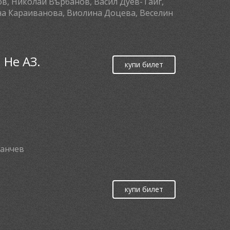
в, Николай Върбанов, Васил Дуев-Тайг,
ина Караиванова, Виолина Доцева, Веселин
 Не АЗ.
купи билет
Ганчев
купи билет