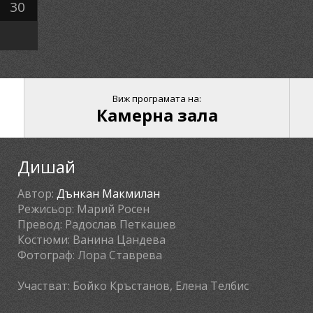
30
Виж програмата на:
Камерна зала
Дишай
Автор:
Дънкан Макмилан
Режисьор:
Марий Росен
Превод:
Радослав Петкашев
Костюми:
Ванина Цандева
Фотограф:
Лора Ставрева
Участват:
Бойко Кръстанов, Елена Телбис