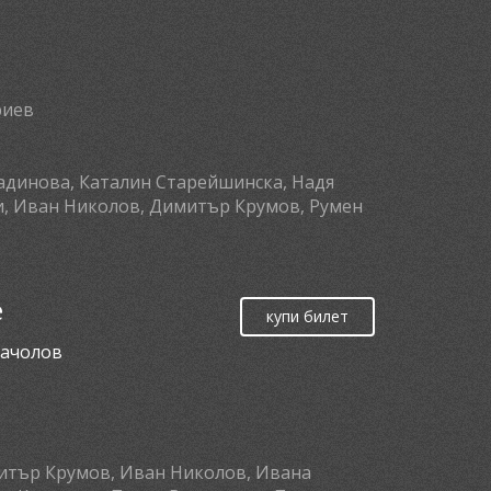
риев
тадинова, Каталин Старейшинска, Надя
и, Иван Николов, Димитър Крумов, Румен
е
купи билет
рачолов
митър Крумов, Иван Николов, Ивана