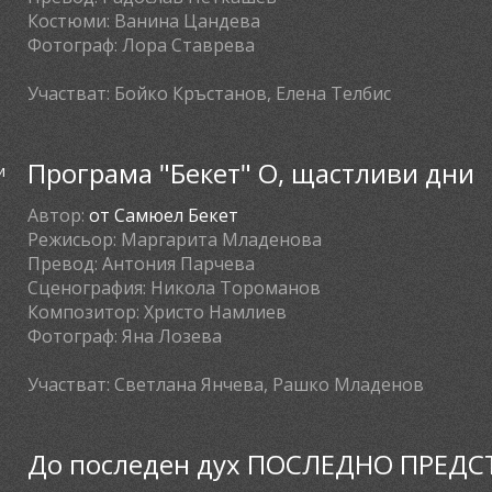
Костюми:
Ванина Цандева
Фотограф:
Лора Ставрева
Участват:
Бойко Кръстанов, Елена Телбис
Програма "Бекет" О, щастливи дни
Автор:
от Самюел Бекет
Режисьор:
Маргарита Младенова
Превод:
Антония Парчева
Сценография:
Никола Тороманов
Композитор:
Христо Намлиев
Фотограф:
Яна Лозева
Участват:
Светлана Янчева, Рашко Младенов
До последен дух ПОСЛЕДНО ПРЕД