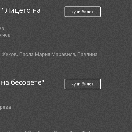
" Лицето на
купи билет
ва
алчев
н Жеков, Паола Мария Маравиля, Павлина
на бесовете"
купи билет
брева