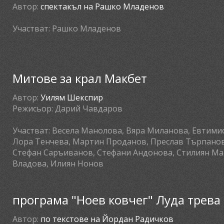
Автор:
спектакъл на Рашко Младенов
Участват:
Рашко Младенов
Митове за крал Макбет
Автор:
Уилям Шекспир
Режисьор:
Дарий Чавдаров
Участват:
Весела Манолова, Вяра Миланова, Евтимио
Лора Тенчева, Мартин Проданов, Преслав Търпанов,
Стефан Саръиванов, Стефани Андонова, Стилиян Ма
Владова, Илиян Нонов
програма "Ноев ковчег" Луда трева
Автор:
по текстове на Йордан Радичков