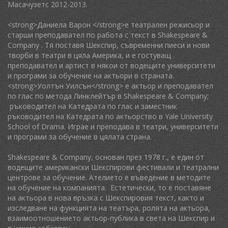
Масачузетс 2012-2013.
<strong>Даниела Варон </strong>е театрален режисьор и
старши преподавател по работа с текст в Shakespeare &
Company . Тя поставя Шекспир, съвременни пиеси и нови
творби в театри в цяла Америка, и е гостуващ
преподавател и артист в някои от водещите университети
и програми за обучение на актьори в страната.
<strong>Уолтън Уилсън</strong> е актьор и преподавател
по глас по метода Линклейтър в Shakespeare & Company;
ръководител на Катедрата по глас и заместник
ръководител на Катедрата по актьорство в Yale University
School of Drama. Играе и преподава в театри, университети
и програми за обучение в цялата страна.
Shakespeare & Company, основан през 1978 г., е един от
водещите американски Шекспирови фестивали и театрални
центрове за обучение. Ателието е въведение в методите
на обучение на компанията. Естетически, то е поставяне
на актьора в нова връзка с Шекспировия текст, както и
изследване на функцията на театъра, ролята на актьора,
взаимоотношението актьор-публика в света на Шекспир и