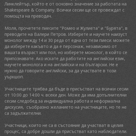
Линклейтър, който е от основно значение за работата на
Shakespeare & Company. Всички сесии ще се провеждат с
помощта на преводач.
Моля, прочетете пиесите "Ромео и Жулиета" и "Бурята", в
преводите на Валери Петров. Изберете и научете наизуст
монолог между 14 и 30 реда от една от тези пиеси: можете
да изберете какъвто и да е персонаж, независимо от
вашата възраст или пол, но изберете монолог, в който се
припознавате. Ако искате да работите на английски език,
научете монолога и на английски и на български. Не е
нужно да говорите английски, за да участвате в този
уъркшоп.
Участниците трябва да бъде в присъстват на всички сесии
от 10:00 до 14:00 ч. всеки ден. Може да има допълнителни
сесии следобед за индивидуална работа и неформална
дискусия, съобразно желанието на участниците, но те не
са задължителни.
Участници, които не са в състояние да участват в целия
процес, са добре дошли да присъстват като наблюдатели.