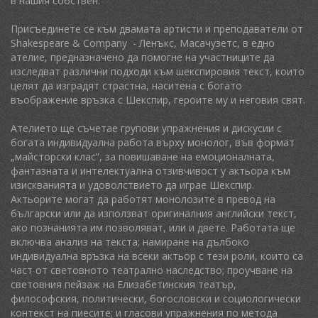
в нашия собствен.
Присъединете се към двамата артисти и преподаватели от
Shakespeare & Company - Ленъкс, Масачузетс, в едно
ателие, предназначено да помогне на участниците да
изследват различни подходи към шекспировия текст, които
целят да изградят страстна, наситена с богато
въображение връзка с Шекспир, героите му и неговия свят.
Ателието ще съчетае групови упражнения и дискусии с
богата индивидуална работа върху монолог, във формат
„майсторски клас”, за повишаване на емоционалната,
фантазната и интелектуална отзивчивост у актьора към
изискванията и удоволствието да играе Шекспир.
Актьорите могат да работят монолозите в превод на
български или да използват оригиналния английски текст,
ако познанията им позволяват, или и двете. Работата ще
включва анализ на текста; намиране на дълбоко
индивидуална връзка на всеки актьор с тези роли, които са
част от световното театрално наследство; проучване на
световния пейзаж на Елизабетинския театър,
философския, политически, богословски и социологически
контекст на пиесите; и гласови упражнения по метода