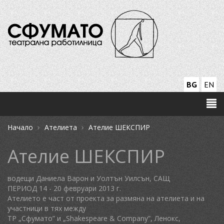
BG
EN
›
›
Начало
Ателиета
Ателие ШЕКСПИР
Ателие ШЕКСПИР
водещи Даниела Варон и Уолтън Уилсън, САЩ
ПЕРИОД 14 - 20 февруари 2013 г.
Ателието е част от проекта за размяна на ателиета и на
участници в тях между
ТР „Сфумато” и „Shakespeare & Company”, Ленокс,