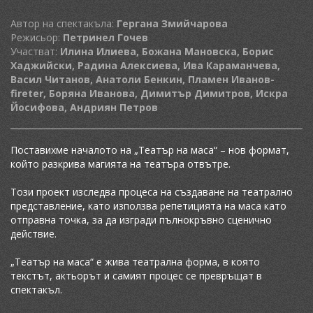
Автор на спектакъла:
Гергана Змийчарова
Режисьор:
Петринел Гочев
Участват:
Илина Илиева, Божана Мановска, Борис
Хаджийски, Радина Алексиева, Ива Караманчева,
Васил Читанов, Анатоли Бенкин, Пламен Иванов-
fireter, Боряна Иванова, Димитър Димитров, Искра
Йосифова, Андриян Петров
Поставихме началото на „Театър на маса“ – нов формат,
който разкрива магията на театъра отвътре.
Този проект изследва процеса на създаване на театрално
представление, като използва репетицията на маса като
отправна точка, за да изгради пълнокръвно сценично
действие.
„Театър на маса“ е жива театрална форма, в която
текстът, актьорът и самият процес се превръщат в
спектакъл.